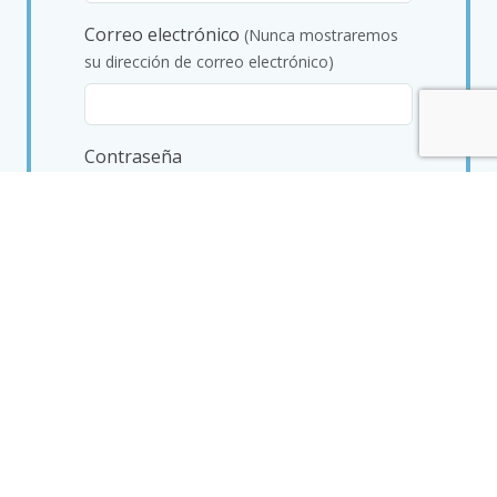
Correo electrónico
(Nunca mostraremos
su dirección de correo electrónico)
Contraseña
mínimo 8 caracteres, 1 mayúscula y 1
carácter especial
Reconozco haber leído y
comprendido las
T&C
y las acepto
Registro