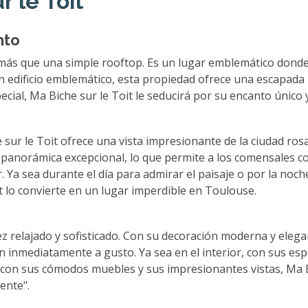
 le Toit
nto
más que una simple rooftop. Es un lugar emblemático donde
un edificio emblemático, esta propiedad ofrece una escapada
ial, Ma Biche sur le Toit le seducirá por su encanto único y
sur le Toit ofrece una vista impresionante de la ciudad rosa
a panorámica excepcional, lo que permite a los comensales co
Ya sea durante el día para admirar el paisaje o por la noche 
it lo convierte en un lugar imperdible en Toulouse.
vez relajado y sofisticado. Con su decoración moderna y eleg
 inmediatamente a gusto. Ya sea en el interior, con sus es
, con sus cómodos muebles y sus impresionantes vistas, Ma B
ente".