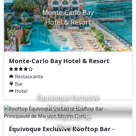
Monte-Carlo Bay
Hotel & Resort
Monte-Carlo Bay Hotel & Resort
Restaurante
Bar
Hotel
Équivoque Exclusive
Rooftop Bar -
Principauté de
Monaco
Équivoque Exclusive Rooftop Bar -