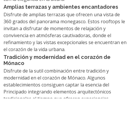
Amplias terrazas y ambientes encantadores
Disfrute de amplias terrazas que ofrecen una vista de
360 ​​grados del panorama monegasco. Estos rooftops le
invitan a disfrutar de momentos de relajación y
convivencia en atmósferas cautivadoras, donde el
refinamiento y las vistas excepcionales se encuentran en
el corazón de la vida urbana.
Tradición y modernidad en el corazón de
Mónaco
Disfrute de la sutil combinación entre tradición y
modernidad en el corazón de Mónaco. Algunos
establecimientos consiguen captar la esencia del
Principado integrando elementos arquitectónicos
tradicionales al tiempo que ofrecen experiencias
contemporáneas únicas.
Estos rooftops más bellos en el corazón de la ciudad
revelan la quintaesencia de Montecarlo, invitándote a
una experiencia inmersiva donde la urbanidad se