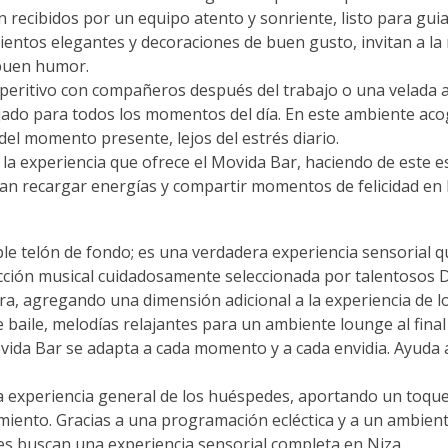
 recibidos por un equipo atento y sonriente, listo para gui
entos elegantes y decoraciones de buen gusto, invitan a la 
 buen humor.
peritivo con compañeros después del trabajo o una velada an
jado para todos los momentos del día. En este ambiente ac
el momento presente, lejos del estrés diario.
de la experiencia que ofrece el Movida Bar, haciendo de este
an recargar energías y compartir momentos de felicidad en 
ple telón de fondo; es una verdadera experiencia sensoria
cción musical cuidadosamente seleccionada por talentosos D
ra, agregando una dimensión adicional a la experiencia de l
baile, melodías relajantes para un ambiente lounge al final
ovida Bar se adapta a cada momento y a cada envidia. Ayuda
la experiencia general de los huéspedes, aportando un toq
nto. Gracias a una programación ecléctica y a un ambiente 
es buscan una experiencia sensorial completa en Niza.