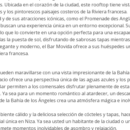
 Ubicada en el corazón de la ciudad, este rooftop tiene vis
s y los pintorescos paisajes costeros de la Riviera francesa.
d y de sus atracciones icónicas, como el Promenade des Angl
e buscan una experiencia única en un entorno excepcional. Su 
, lo que lo convierte en una opción perfecta para una escapa
s la puesta de sol, disfrutando de sabrosas tapas mientras 
legante y moderno, el Bar Movida ofrece a sus huéspedes un
iera francesa.
s pueden maravillarse con una vista impresionante de la Bah
io ofrece una perspectiva única de las aguas azules y los p
 Bar permiten a los comensales disfrutar plenamente de est
 Ya sea para un momento romántico al atardecer, un descans
 de la Bahía de los Ángeles crea una atmósfera mágica e i
iente cálido y la deliciosa selección de cócteles y tapas, h
l única en Niza. Ya sea usted un habitante de la ciudad o u
omete momentos inolvidables de asombro y relajación.