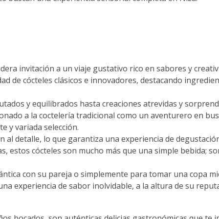
dera invitación a un viaje gustativo rico en sabores y creat
dad de cócteles clásicos e innovadores, destacando ingredien
utados y equilibrados hasta creaciones atrevidas y sorprende
cionado a la coctelería tradicional como un aventurero en b
e y variada selección.
n al detalle, lo que garantiza una experiencia de degustació
, estos cócteles son mucho más que una simple bebida; son
ntica con su pareja o simplemente para tomar una copa mien
una experiencia de sabor inolvidable, a la altura de su reput
s bocados, son auténticas delicias gastronómicas que te inv